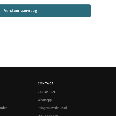
Verstuur aanvraag
CONTACT
033-286 7021
WhatsApp
arden
info@vakwerkhuis.nl