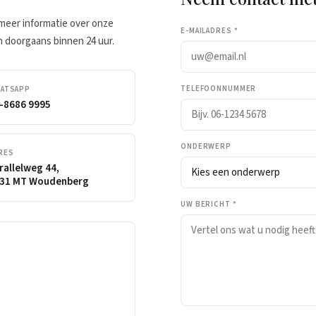
u meer informatie over onze
E-MAILADRES *
 doorgaans binnen 24 uur.
TELEFOONNUMMER
ATSAPP
-8686 9995
ONDERWERP
RES
rallelweg 44,
31 MT Woudenberg
UW BERICHT *