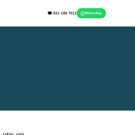
☎ 033-286 7021
WhatsApp
 ons op