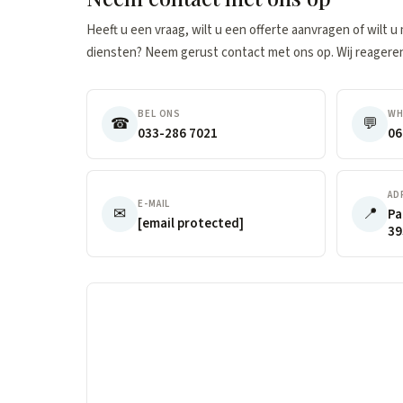
Heeft u een vraag, wilt u een offerte aanvragen of wilt 
diensten? Neem gerust contact met ons op. Wij reageren
BEL ONS
WH
☎
💬
033-286 7021
06
AD
E-MAIL
✉
📍
Pa
[email protected]
39